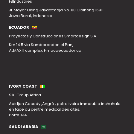
FBIndustries
Jl. Mayor Oking Jayaatmaja No. 88 Cibinong 16911
Jawa Barat, Indonesia
ECUADOR
Proyectos y Construcciones Smartdesign S.A.
Km 14.5 via Samborondon el Pan,
ALMAX II complex, Fimacaecuador ca
Our Locations
IVORY COAST
S.K. Group Africa
Abidjan Cocody ,Angré , petro ivoire immeuble inchahala
en face du centre medical des cités.
Porte A14
SAUDI ARABIA