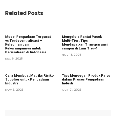
Related Posts
Model Pengadaan Terpusat
Mengelola Rantai Pasok
vs Terdesentralisasi –
Multi-Tier: Tips
Kelebihan dan
Mendapatkan Transparansi
Kekurangannya untuk
sampai di Luar Tier-1
Perusahaan di Indonesia
NOV 18, 2025
DEC 9, 2025
Cara Membuat Matriks Risiko
Tips Mencegah Produk Palsu
Supplier untuk Pengadaan
dalam Proses Pengadaan
Industri
Industri
NOV 6, 2025
OCT 21, 2025