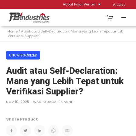
Skip
About Fajar Benua
Articles
to
content
Home
/
Audit atau Self-Declaration: Mana yang Lebih Tepat untuk
Verifikasi Supplier?
UNCATEGORIZED
Audit atau Self-Declaration:
Mana yang Lebih Tepat untuk
Verifikasi Supplier?
NOV 10, 2025 - WAKTU BACA : 14 MENIT
Share Product