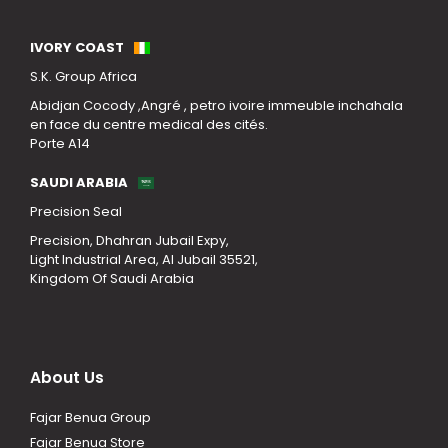
Our Locations
IVORY COAST
S.K. Group Africa
Abidjan Cocody ,Angré , petro ivoire immeuble inchahala
en face du centre medical des cités.
Porte A14
SAUDI ARABIA
Precision Seal
Precision, Dhahran Jubail Expy,
Light Industrial Area, Al Jubail 35521,
Kingdom Of Saudi Arabia
About Us
Fajar Benua Group
Fajar Benua Store